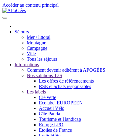
Accéder au contenu principal
Séjours
Mer / littoral
Montagne
Campagne
Ville
Tous les séjours
Informations
Comment devenir adhérent à APOGÉES
Nos solutions T2S
Les offres de référencements
RSE et achats responsables
Les labels
Clé verte
Ecolabel EUROPEEN
Accueil Vélo
Gîte Panda
Tourisme et Handicap
Refuge LPO
Etoiles de France
Logis Hôtels