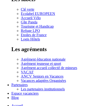
Clé verte
Ecolabel EUROPEEN
Accueil Vélo
Gîte Panda
Tourisme et Handicap
Refuge LPO
Etoiles de France
Logis Hôtels
Les agréments
Agrément éducation nationale
Agrément jeunesse et sport
Agrément accueil collectif de mineurs
VACAF
ANCV Seniors en Vacances
Vacances adaptées Organisées
Partenaires
Les partenaires institutionnels
Espace vacanciers
Blog
Accueil