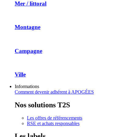
Mer / littoral
Montagne
Campagne
Ville
Informations
Comment devenir adhérent à APOGÉES
Nos solutions T2S
Les offres de référencements
RSE et achats responsables
Les labels