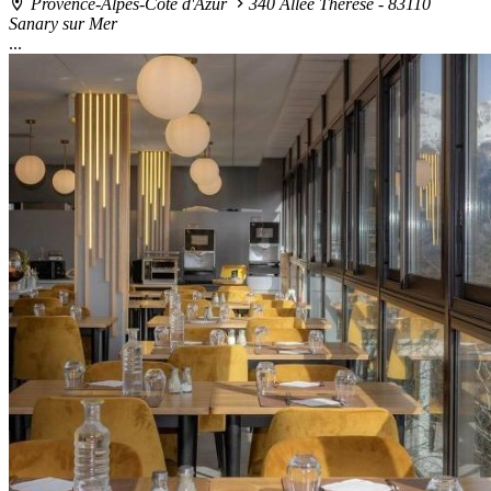
Provence-Alpes-Côte d'Azur
340 Allée Thérèse - 83110
Sanary sur Mer
...