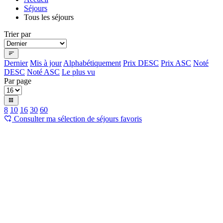
Séjours
Tous les séjours
Trier par
Dernier
Mis à jour
Alphabétiquement
Prix DESC
Prix ASC
Noté
DESC
Noté ASC
Le plus vu
Par page
8
10
16
30
60
Consulter ma sélection de séjours favoris