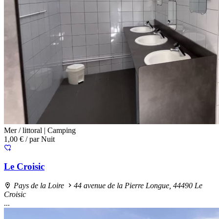
Mer / littoral |
Camping
1,00 €
/ par Nuit
Le Croisic
Pays de la Loire
44 avenue de la Pierre Longue, 44490 Le
Croisic
...