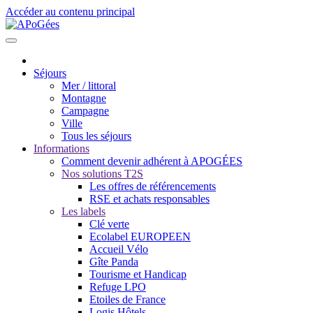
Accéder au contenu principal
Séjours
Mer / littoral
Montagne
Campagne
Ville
Tous les séjours
Informations
Comment devenir adhérent à APOGÉES
Nos solutions T2S
Les offres de référencements
RSE et achats responsables
Les labels
Clé verte
Ecolabel EUROPEEN
Accueil Vélo
Gîte Panda
Tourisme et Handicap
Refuge LPO
Etoiles de France
Logis Hôtels