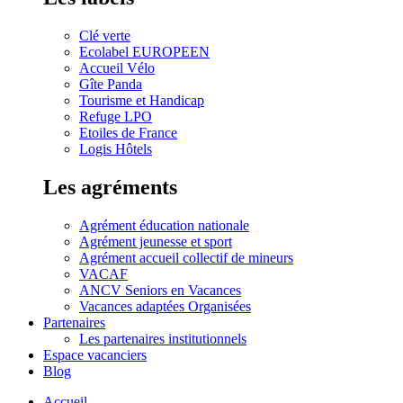
Clé verte
Ecolabel EUROPEEN
Accueil Vélo
Gîte Panda
Tourisme et Handicap
Refuge LPO
Etoiles de France
Logis Hôtels
Les agréments
Agrément éducation nationale
Agrément jeunesse et sport
Agrément accueil collectif de mineurs
VACAF
ANCV Seniors en Vacances
Vacances adaptées Organisées
Partenaires
Les partenaires institutionnels
Espace vacanciers
Blog
Accueil