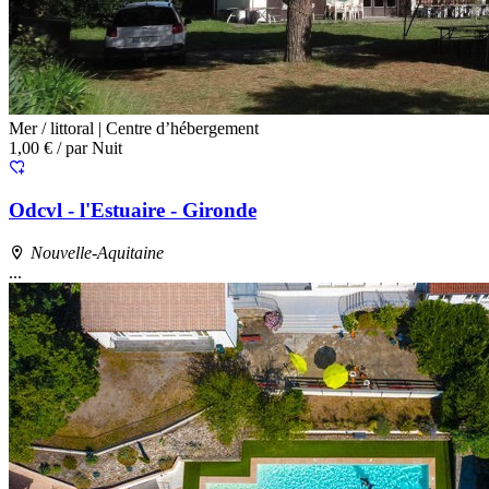
Mer / littoral |
Centre d’hébergement
1,00 €
/ par Nuit
Odcvl - l'Estuaire - Gironde
Nouvelle-Aquitaine
...